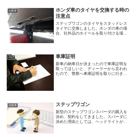
ホンダ車のタイヤを交換する時の
自動車
注意点
ステップワゴンのタイヤをスタッドレス
タイヤに交換しました。ホンダの車の場
合、社外品のホイールを取り付ける場
合、純正に付いていたナットをそのまま
つけると、緩んでしまうとのこと。実
際、タイヤショップでもらったナット
と、純正のホイールに付いていた...
車庫証明
日記
新車の納車日か決まったので車庫証明を
取ってほしいと、ディーラーから言われ
たので、警察へ車庫証明を取りに行きま
した。車庫証明に貼る証紙の販売する時
間が、午後４時までとあったので、まだ
未記入だった部分を慌てて記入して、警
察へ。証紙は、警察署内で...
ステップワゴン
自動車
新型のステップワゴンスパーダの購入を
決め、契約をしてきました。スパーダに
決めた理由としては、ヘッドライトが
LEDであったこと、両側電動スライドド
アが標準装備であること、ですね。私
は、年間の走行距離が人よりも多いの