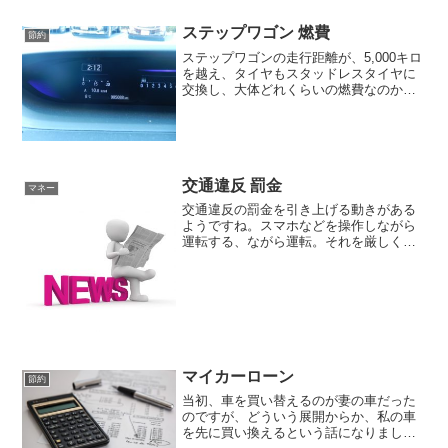
で、今乗っている車で体験済み...
ステップワゴン 燃費
節約
ステップワゴンの走行距離が、5,000キロ
を越え、タイヤもスタッドレスタイヤに
交換し、大体どれくらいの燃費なのか、
わかってきたので、紹介しますね。私の
乗っているステップワゴンは、スパーダ
で、４ＷＤです。ただ、４ＷＤといって
も、通常は二輪駆動...
交通違反 罰金
マネー
交通違反の罰金を引き上げる動きがある
ようですね。スマホなどを操作しながら
運転する、ながら運転。それを厳しく取
り締まる道路交通法が改正されたことに
より、反則金を引き上げよう、というも
ののようです。今の時点では、あくまで
「案」であって、「決定」...
マイカーローン
節約
当初、車を買い替えるのが妻の車だった
のですが、どういう展開からか、私の車
を先に買い換えるという話になりまし