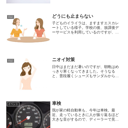
ストレッチのやり方を見つけたので、紹
介します。この方法、わずか10秒、そし
て、座ったままでも可...
どうにも止まらない
日記
子どものイライラは、ますますエスカレ
ートしている様子。学校の後、放課後デ
ーサービスを利用しているのですが、そ
この事業所の人の話では、ほとんどの時
間、トイレにこもって泣いていたとのこ
と。家に帰ってきてからも、フトンに包
まったままの状態で、ほと...
ニオイ対策
日記
日中はまだまだ暑いのですが、朝晩はめ
っきり寒くなってきました。そうなる
と、普段履くシューズもサンダルから、
スニーカーやブーツといったものに変
化。そうなると、気になるのが足のニオ
イですね。でも、ニオイって主観的な部
分もあるので、どんな商品が良...
車検
イベント
我が家の軽自動車も、今年は車検。最
近、走っているときに人が振り返るほど
大きな音がするので、ディーラーで見て
もらったのですが、マフラーが修理する