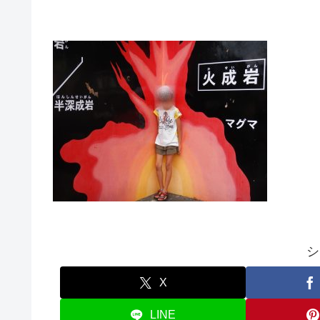
シ
X
LINE